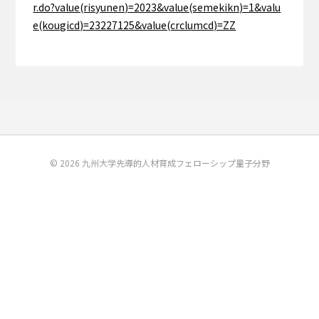
r.do?value(risyunen)=2023&value(semekikn)=1&valu
e(kougicd)=23227125&value(crclumcd)=ZZ
© 2026 九州大学先導的人材育成フェローシップ量子分野